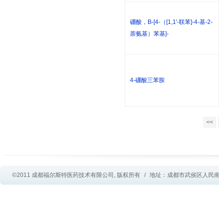
硼酸，B-[4-（[1,1'-联苯]-4-基-2-
萘氨基）苯基]-
4-硼酸三苯胺
<<
©2011 成都福尔斯特医药技术有限公司, 版权所有
/
地址：成都市武侯区人民南路