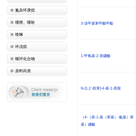
氮杂环庚烷
噻唑、噻吩
3-溴甲基苯甲酸甲酯
喹啉
环戊烷
1-甲氧基-2-萘硼酸
螺环化合物
原料药类
N-[1,1'-联苯]-4-基-1-萘胺
（4-（萘-1-基（苯基）-氨基）苯
基）硼酸