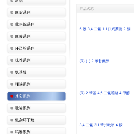
新品
产品名称
哌啶系列
吡咯烷系列
6-溴-3,4-二氢-1H-[1,8]萘啶-2-酮
哌嗪系列
环己胺系列
咪唑系列
(R)-(+)-2-苯甘氨醇
氨基酸
吲哚系列
(R)-2-苯基-4,5-二氢噁唑-4-甲醇
其它系列
吡啶系列
氮杂环丁烷
3,4-二氢-2H-苯并吡喃-4-胺
吗啉系列