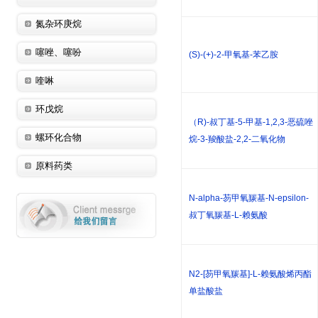
氮杂环庚烷
噻唑、噻吩
(S)-(+)-2-甲氧基-苯乙胺
喹啉
环戊烷
（R)-叔丁基-5-甲基-1,2,3-恶硫唑
螺环化合物
烷-3-羧酸盐-2,2-二氧化物
原料药类
N-alpha-芴甲氧羰基-N-epsilon-
叔丁氧羰基-L-赖氨酸
N2-[芴甲氧羰基]-L-赖氨酸烯丙酯
单盐酸盐