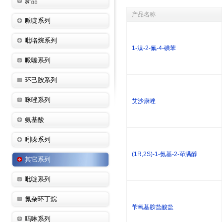
新品
产品名称
哌啶系列
吡咯烷系列
1-溴-2-氟-4-碘苯
哌嗪系列
环己胺系列
咪唑系列
艾沙康唑
氨基酸
吲哚系列
(1R,2S)-1-氨基-2-茚满醇
其它系列
吡啶系列
氮杂环丁烷
苄氧基胺盐酸盐
吗啉系列