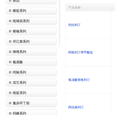
新品
产品名称
哌啶系列
吡咯烷系列
利拉利汀
哌嗪系列
环己胺系列
咪唑系列
阿格列汀苯甲酸盐
氨基酸
吲哚系列
氢溴酸替格列汀
其它系列
吡啶系列
氮杂环丁烷
阿拉格列汀
吗啉系列