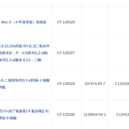
1-Boc-3-（4-甲基苯胺）吡咯烷
CF-130326
8,9,10,10a四氢-5H-[1,3]二氧杂环
戊烯并[4'，5'：4,5]苯并[1,2-d]吡
CF-130327
咯并[1,2-a]氮杂-6,11- - 二酮
3,6-二氢吡咯并[3,2-e]吲哚-2-羧酸
CF-130328
107474-65-7
C12H10
甲酯
(S)-5-(叔丁氧羰基)-5-氮杂螺[2.4]
CF-120190
1129634-44-1
C12H1
庚烷-6-羧酸