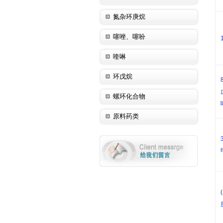
氮杂环庚烷
噻唑、噻吩
喹啉
环戊烷
螺环化合物
原料药类