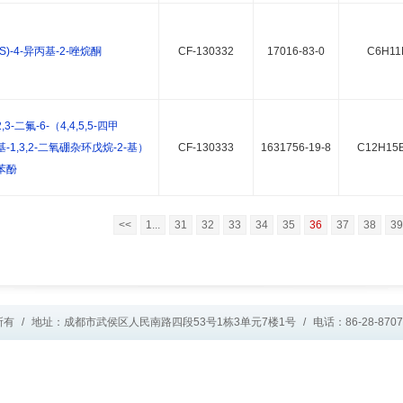
(S)-4-异丙基-2-唑烷酮
CF-130332
17016-83-0
C6H11
2,3-二氟-6-（4,4,5,5-四甲
基-1,3,2-二氧硼杂环戊烷-2-基）
CF-130333
1631756-19-8
C12H15
苯酚
<<
1...
31
32
33
34
35
36
37
38
39
所有
/
地址：成都市武侯区人民南路四段53号1栋3单元7楼1号
/
电话：86-28-8707