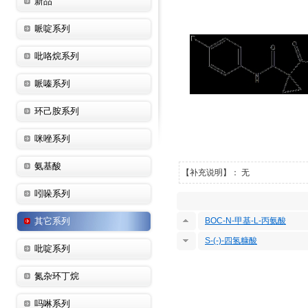
新品
哌啶系列
吡咯烷系列
哌嗪系列
环己胺系列
咪唑系列
氨基酸
【补充说明】： 无
吲哚系列
其它系列
BOC-N-甲基-L-丙氨酸
S-(-)-四氢糠酸
吡啶系列
氮杂环丁烷
吗啉系列