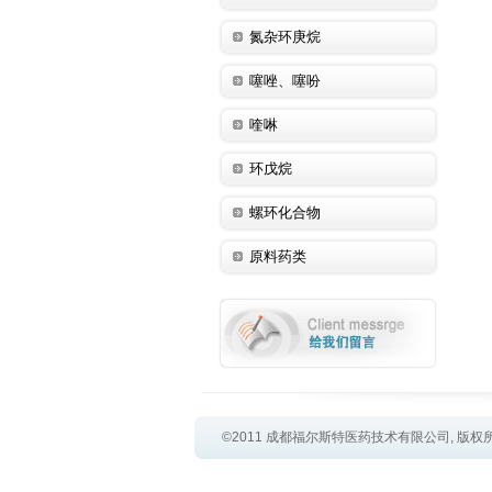
氮杂环庚烷
噻唑、噻吩
喹啉
环戊烷
螺环化合物
原料药类
©2011 成都福尔斯特医药技术有限公司, 版权