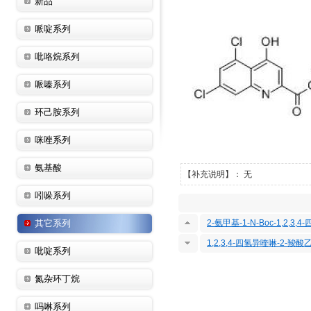
新品
哌啶系列
吡咯烷系列
哌嗪系列
环己胺系列
咪唑系列
氨基酸
【补充说明】： 无
吲哚系列
其它系列
2-氨甲基-1-N-Boc-1,2,3
1,2,3,4-四氢异喹啉-2-羧酸
吡啶系列
氮杂环丁烷
吗啉系列