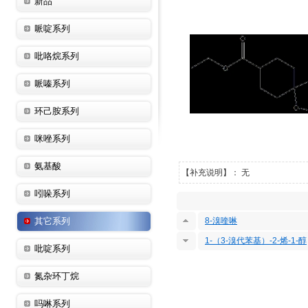
新品
哌啶系列
吡咯烷系列
哌嗪系列
环己胺系列
咪唑系列
氨基酸
【补充说明】： 无
吲哚系列
其它系列
8-溴喹啉
1-（3-溴代苯基）-2-烯-1-醇
吡啶系列
氮杂环丁烷
吗啉系列