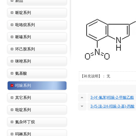
新品
哌啶系列
吡咯烷系列
哌嗪系列
环己胺系列
咪唑系列
氨基酸
【补充说明】： 无
吲哚系列
其它系列
3-(4'-氟苯)吲哚-2-甲酸乙酯
3-(5-溴-1H-吲哚-3-基)-丙酸
吡啶系列
氮杂环丁烷
吗啉系列