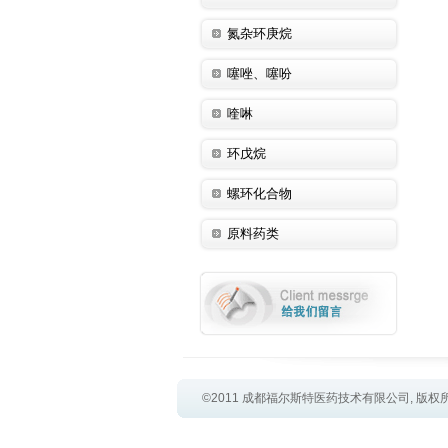
氮杂环庚烷
噻唑、噻吩
喹啉
环戊烷
螺环化合物
原料药类
©2011 成都福尔斯特医药技术有限公司, 版权