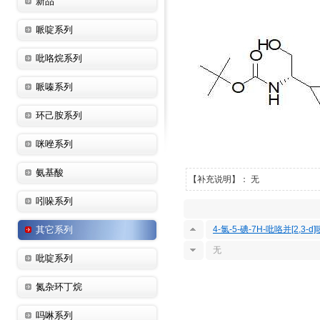
新品
哌啶系列
吡咯烷系列
哌嗪系列
环己胺系列
咪唑系列
氨基酸
【补充说明】： 无
吲哚系列
其它系列
4-氯-5-碘-7H-吡咯并[2,3-d
无
吡啶系列
氮杂环丁烷
吗啉系列