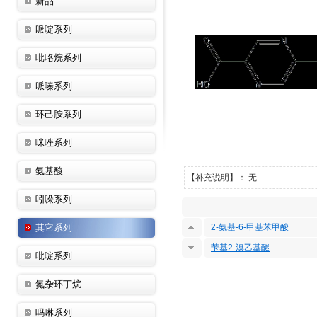
新品
哌啶系列
吡咯烷系列
哌嗪系列
环己胺系列
咪唑系列
氨基酸
【补充说明】： 无
吲哚系列
其它系列
2-氨基-6-甲基苯甲酸
苄基2-溴乙基醚
吡啶系列
氮杂环丁烷
吗啉系列